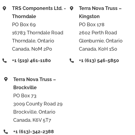
TRS Components Ltd. -
Terra Nova Truss –
Thorndale
Kingston
PO Box 69
PO Box 178
16783 Thorndale Road
2602 Perth Road
Thorndale, Ontario
Glenburnie, Ontario
Canada, N0M 2P0
Canada, K0H 1S0
+1 (519) 461-1180
+1 (613) 546-5850
Terra Nova Truss –
Brockville
PO Box 73
3009 County Road 29
Brockville, Ontario
Canada, K6V 5T7
+1 (613)-342-2388