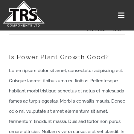
Skip
to
Togg
content
Navi
Previous
Next
Home
Services
Is Power Plant Growth Good?
The Team
Lorem ipsum dolor sit amet, consectetur adipiscing elit.
Media
Quisque laoreet finibus urna eu finibus. Pellentesque
Careers
habitant morbi tristique senectus et netus et malesuada
About Us
fames ac turpis egestas. Morbi a convallis mauris. Donec
odio mi, vulputate sit amet elementum sit amet,
Contact US
fermentum tincidunt massa. Duis sed tortor non purus
Get A Quote
ornare ultricies. Nullam viverra cursus erat vel blandit. In