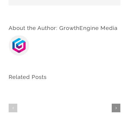
About the Author:
GrowthEngine Media
Related Posts
Switching
Troubleshoot
To
Electrical
Energy
Equipment
Saving