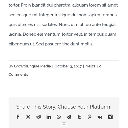
tortor. Proin blandit dui pharetra, aliquam lorem sit amet,
scelerisque mi. Integer tristique dui non sapien tempus,
quis ultricies nisl sodales. Nunc ut nibh eu ante feugiat
lacinia. Donec elementum tortor velit, in tempus quam
bibendum ut. Sed posuere tincidunt mollis.
By
GrowthEngine Media
|
October 3, 2017
|
News
|
0
Comments
Share This Story, Choose Your Platform!
Facebook
X
Reddit
LinkedIn
WhatsApp
Telegram
Tumblr
Pinterest
Vk
Xing
Email